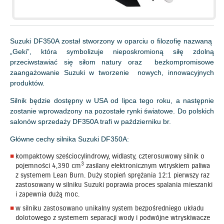
Suzuki DF350A został stworzony w oparciu o filozofię nazwaną
„Geki”, która symbolizuje nieposkromioną siłę zdolną
przeciwstawiać się siłom natury oraz bezkompromisowe
zaangażowanie Suzuki w tworzenie nowych, innowacyjnych
produktów.
Silnik będzie dostępny w USA od lipca tego roku, a następnie
zostanie wprowadzony na pozostałe rynki światowe. Do polskich
salonów sprzedaży DF350A trafi w październiku br.
Główne cechy silnika Suzuki DF350A:
kompaktowy sześciocylindrowy, widlasty, czterosuwowy silnik o
3
pojemności 4,390 cm
zasilany elektronicznym wtryskiem paliwa
z systemem Lean Burn. Duży stopień sprężania 12:1 pierwszy raz
zastosowany w silniku Suzuki poprawia proces spalania mieszanki
i zapewnia dużą moc.
w silniku zastosowano unikalny system bezpośredniego układu
dolotowego z systemem separacji wody i podwójne wtryskiwacze