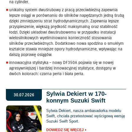
na cylinder.
unikalny system dwuśrubowy z pracą przeciwbieżną zapewnia
lepsze osiągi w porównaniu do silników napędzanych jedną śrubą
dzięki zmniejszeniu strat hydrodynamicznych. Zapewnia lepsze
przyspieszenie, większą prędkość maksymalną oraz stabilność
łodzi. Dzięki układowi dwuśrubowemu w przypadku instalacji
wielosilnikowych wyeliminowano konieczność stosowania
silników przeciwbieżnych. Dodatkowo nowa spodzina o smukłym
kształcie stawia mniejsze opory hydrodynamiczne, wpływając na
dalszą poprawę osiągów.
innowacyjna stylistyka – nowy DF350A pojawia się w nowej
agresywniejszej i bardziej innowacyjnej stylistyce, dostępny w
dwóch kolorach: czarna perła i biała perła.
Sylwia Dekiert w 170-
30.07.2026
konnym Suzuki Swift
Sylwia Dekiert, nasza ambasadorka modelu
Swift, chciała przetestować wyścigową wersję
Suzuki Swift Sport.
DOWIEDZ SIĘ WIĘCEJ