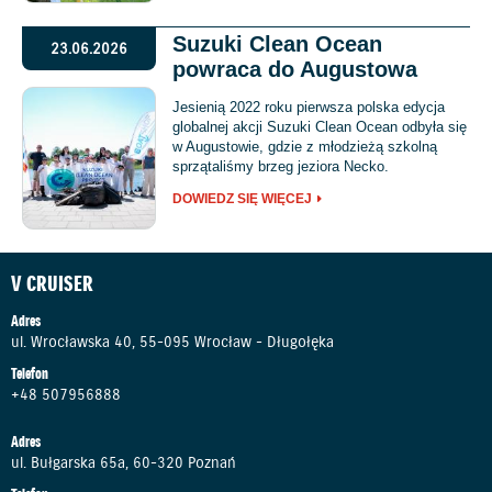
Suzuki Clean Ocean
23.06.2026
powraca do Augustowa
Jesienią 2022 roku pierwsza polska edycja
globalnej akcji Suzuki Clean Ocean odbyła się
w Augustowie, gdzie z młodzieżą szkolną
sprzątaliśmy brzeg jeziora Necko.
DOWIEDZ SIĘ WIĘCEJ
V CRUISER
Adres
ul. Wrocławska 40, 55-095 Wrocław - Długołęka
Telefon
+48 507956888
Adres
ul. Bułgarska 65a, 60-320 Poznań