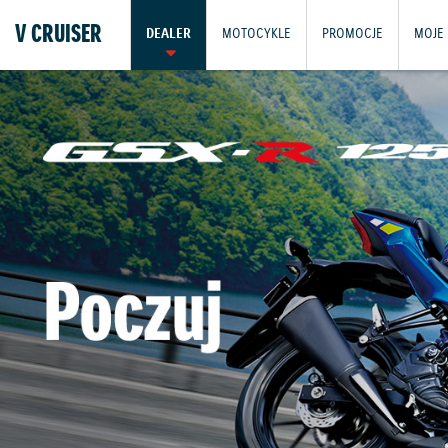
V CRUISER
DEALER
MOTOCYKLE
PROMOCJE
MOJE 